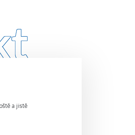
kt
ště a jistě