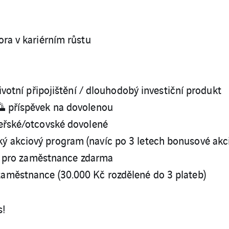
ora v kariérním růstu
ivotní připojištění / dlouhodobý investiční produkt
 🌅 příspěvek na dovolenou
eřské/otcovské dovolené
 akciový program (navíc po 3 letech bonusové akc
ní pro zaměstnance zdarma
aměstnance (30.000 Kč rozdělené do 3 plateb)
s!