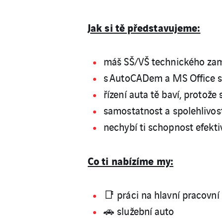
Jak si tě představujeme:
máš SŠ/VŠ technického zam
s AutoCADem a MS Office si
řízení auta tě baví, protože
samostatnost a spolehlivost
nechybí ti schopnost efektiv
Co ti nabízíme my:
📑 práci na hlavní pracovn
🚗 služební auto