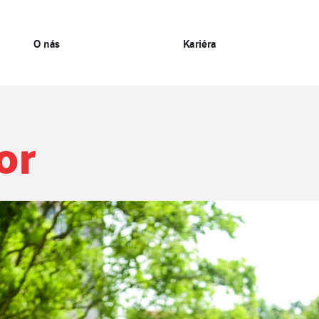
O nás
Kariéra
or