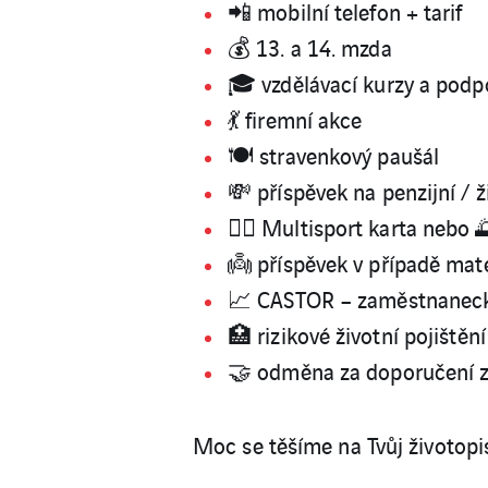
📲 mobilní telefon + tarif
💰 13. a 14. mzda
🎓 vzdělávací kurzy a podp
💃 firemní akce
🍽 stravenkový paušál
💸 příspěvek na penzijní / ž
🤸‍♂️ Multisport karta nebo
👼 příspěvek v případě mat
📈 CASTOR – zaměstnanecký
🏥 rizikové životní pojiště
🤝 odměna za doporučení z
Moc se těšíme na Tvůj životopi