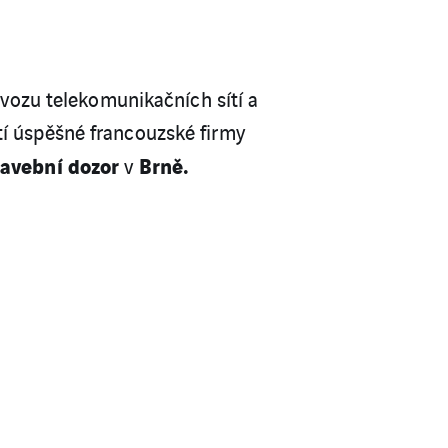
rovozu telekomunikačních sítí a
tí úspěšné francouzské firmy
tavební dozor
Brně.
v