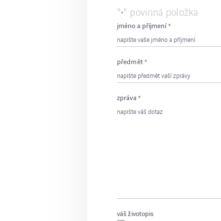
"
" povinná položka
*
jméno a příjmení
*
předmět
*
zpráva
*
váš životopis