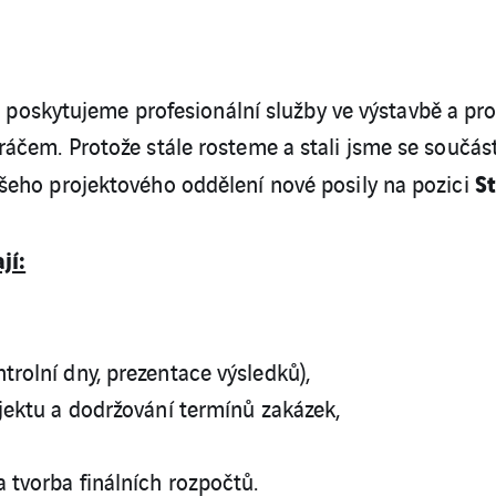
let poskytujeme profesionální služby ve výstavbě a p
áčem. Protože stále rosteme a stali jsme se součás
S
šeho projektového oddělení nové posily na pozici
jí:
trolní dny, prezentace výsledků),
ojektu a dodržování termínů zakázek,
a tvorba finálních rozpočtů.