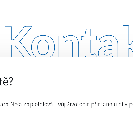
Konta
tě?
rá Nela Zapletalová. Tvůj životopis přistane u ní v po