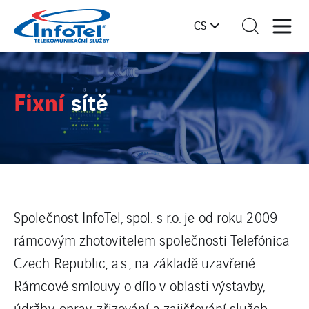
CS
Fixní
sítě
Společnost InfoTel, spol. s r.o. je od roku 2009
rámcovým zhotovitelem společnosti Telefónica
Czech Republic, a.s., na základě uzavřené
Rámcové smlouvy o dílo v oblasti výstavby,
údržby, oprav, zřizování a zajišťování služeb