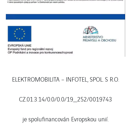
ELEKTROMOBILITA – INFOTEL, SPOL. S R.O.
CZ.01.3.14/0.0/0.0/19_252/0019743
je spolufinancován Evropskou unií.