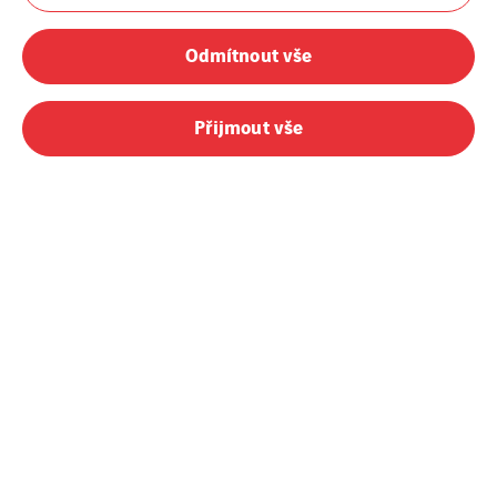
Odmítnout vše
Přijmout vše
InfoTel, spol. s r.o. je společnost nabízející již více než 30
let profesionální služby ve výstavbě a provozu
telekomunikačních sítí.
Služby
InfoTel
Sítě elektronických
O nás
komunikací
Kariéra
Fixní sítě
Aktuality