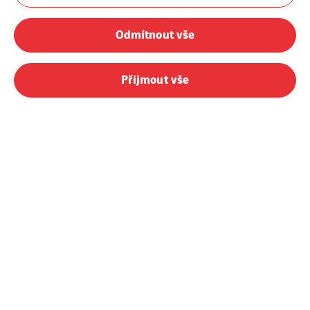
Odmítnout vše
Přijmout vše
InfoTel, spol. s r.o. je společnost nabízející již více než 30
let profesionální služby ve výstavbě a provozu
telekomunikačních sítí.
Služby
InfoTel
Sítě elektronických
O nás
komunikací
Kariéra
Fixní sítě
Aktuality