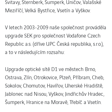
Svitavy, Šternberk, Šumperk, Uničov, Valašské
Meziříčí, Velká Bystřice, Vsetín a Vyškov.
V letech 2003-2009 naše společnost prováděla
upgrade SEK pro společnost Vodafone Czech
Republic a.s. (dříve UPC Česká republika, s.r.o.),
a to v následujícím rozsahu:
Upgrade optické sítě D1 ve městech Brno,
Ostrava, Zlín, Otrokovice, Plzeň, Příbram, Cheb,
Sokolov, Chomutov, Havířov, Uherské Hradiště,
Jablonec nad Nisou, Vyškov, Jindřichův Hradec,
Šumperk, Hranice na Moravě, Třebíč a Vsetín.