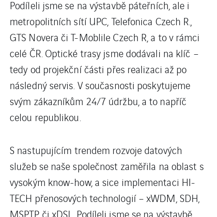
Podíleli jsme se na výstavbě páteřních, ale i
metropolitních sítí UPC, Telefonica Czech R.,
GTS Novera či T-Moblile Czech R, a to v rámci
celé ČR. Optické trasy jsme dodávali na klíč –
tedy od projekční části přes realizaci až po
následný servis. V současnosti poskytujeme
svým zákazníkům 24/7 údržbu, a to napříč
celou republikou.
S nastupujícím trendem rozvoje datových
služeb se naše společnost zaměřila na oblast s
vysokým know-how, a sice implementaci HI-
TECH přenosových technologií – xWDM, SDH,
MSPTP či xDSL. Podíleli jsme se na výstavbě