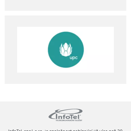
InfoTel, spol. s r.o. je společnost nabízející již více než 30